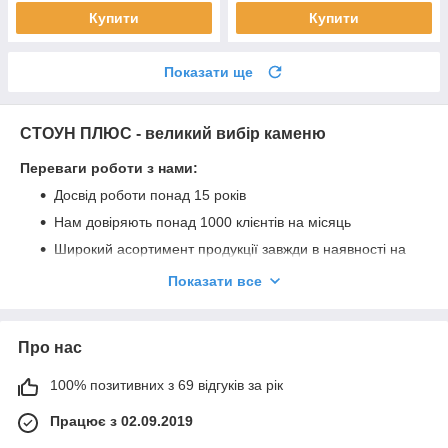
Купити
Купити
Показати ще
СТОУН ПЛЮС - великий вибір каменю
Переваги роботи з нами:
Досвід роботи понад 15 років
Нам довіряють понад 1000 клієнтів на місяць
Широкий асортимент продукції завжди в наявності на
нашому складі у Києві
Показати все
Прямі поставки без посередників
Висока якість продукції та найкращі ціни на ринку
Про нас
Висока відповідальність за роботу та індивідуальний
підхід до кожного клієнта
100% позитивних з 69 відгуків за рік
Доставка по Києву та Київській обл. маніпулятором
(розвантаження входить у вартість доставки)
Працює з 02.09.2019
Доставка по всій Україні на об'єкт за найкращими