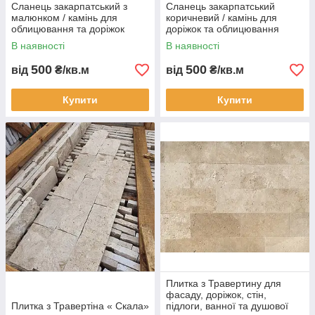
Сланець закарпатський з
Сланець закарпатський
малюнком / камінь для
коричневий / камінь для
облицювання та доріжок
доріжок та облицювання
В наявності
В наявності
500
500
від
₴/кв.м
від
₴/кв.м
Купити
Купити
Плитка з Травертину для
фасаду, доріжок, стін,
Плитка з Травертіна « Cкала»
підлоги, ванної та душової