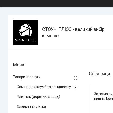
СТОУН ПЛЮС - великий вибір
каменю
Співпраця
Товари і послуги
Камінь для клумб та ландшафту
За всіма п
Плитняк (доріжки, фасад)
пишіть lpo
Сланцева плитка