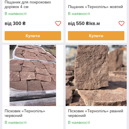
Піщаник для покрокових
доріжок 4 см
Піщаник «Тернопіль» жовтий
В наявності
В наявності
300
550
від
₴
від
₴/кв.м
Купити
Купити
Пісковик «Тернопіль»
Пісковик «Тернопіль» рваний
червоний
червоний
В наявності
В наявності