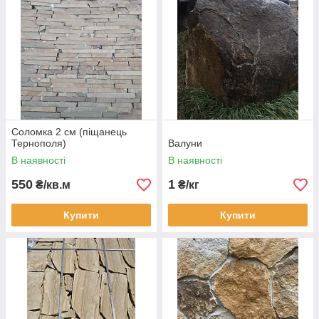
Соломка 2 см (піщанець
Тернополя)
Валуни
В наявності
В наявності
550
1
₴/кв.м
₴/кг
Купити
Купити