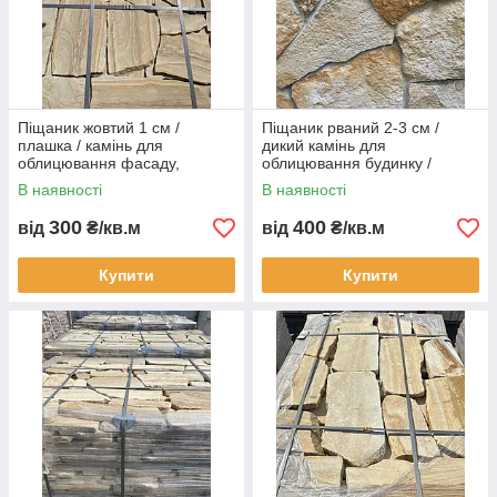
Піщаник жовтий 1 см /
Піщаник рваний 2-3 см /
плашка / камінь для
дикий камінь для
облицювання фасаду,
облицювання будинку /
цоколя, стін
плашка плитняк
В наявності
В наявності
300
400
від
₴/кв.м
від
₴/кв.м
Купити
Купити