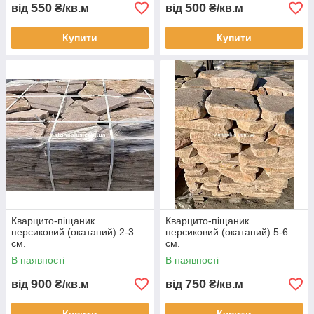
550
500
від
₴/кв.м
від
₴/кв.м
Купити
Купити
Кварцито-піщаник
Кварцито-піщаник
персиковий (окатаний) 2-3
персиковий (окатаний) 5-6
см.
см.
В наявності
В наявності
900
750
від
₴/кв.м
від
₴/кв.м