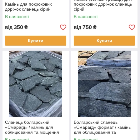
Камінь для покрокових
покрокових доріжок сланець
доріжок сланець сірий
сірий
В наявності
В наявності
350
750
від
₴
від
₴
Купити
Купити
Сланець болгарський
Болгарський сланець
«Смарагд» / камінь для
«Смарагд» формат / камінь
облицювання та мощення
для облицювання та
мощення
В наявності
В наявності