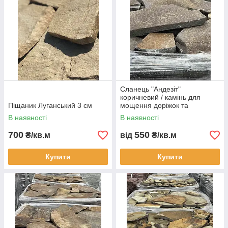
Сланець "Андезіт"
коричневий / камінь для
Піщаник Луганський 3 см
мощення доріжок та
облицювання
В наявності
В наявності
700
550
₴/кв.м
від
₴/кв.м
Купити
Купити