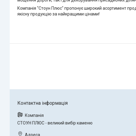
мощення дороги, так і для декорування присадибних ділян
Компанія "Стоун Плюс" пропонує широкий асортимент продук
якісну продукцію за найкращими цінами!
СТОУН ПЛЮС - великий вибір каменю