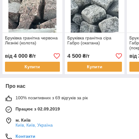
Бруківка гранітна червона
Бруківка гранітна сіра
Брук
Лезнікі (колота)
Габро (окатана)
Габр
(пок
4 000
4 500
від
₴/т
₴/т
від
Купити
Купити
Про нас
100% позитивних з 69 відгуків за рік
Працює з 02.09.2019
м. Київ
Київ, Київ, Україна
Контакти