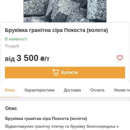
Бруківка гранітна сіра Покоста (колота)
В наявності
Роздріб
3 500
від
₴/т
Купити
Опис
Характеристики
Доставка
Оплата
Умови п
Опис
Бруківка гранітна сіра Покоста (колота)
Відвантажуємо гранітну плитку та бруківку безпосередньо з