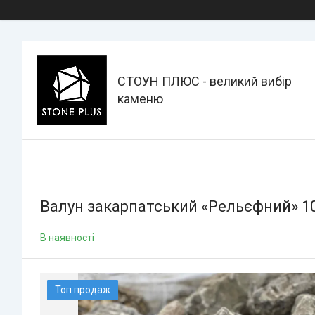
СТОУН ПЛЮС - великий вибір
каменю
Валун закарпатський «Рельєфний» 1
В наявності
Топ продаж