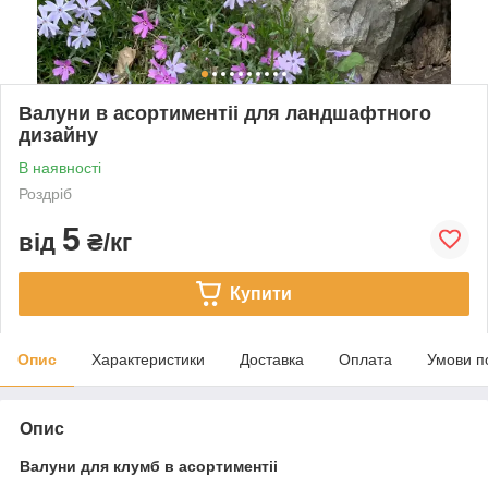
Валуни в асортиментіі для ландшафтного
дизайну
В наявності
Роздріб
5
від
₴/кг
Купити
Опис
Характеристики
Доставка
Оплата
Умови п
Опис
Валуни для клумб в асортиментіі