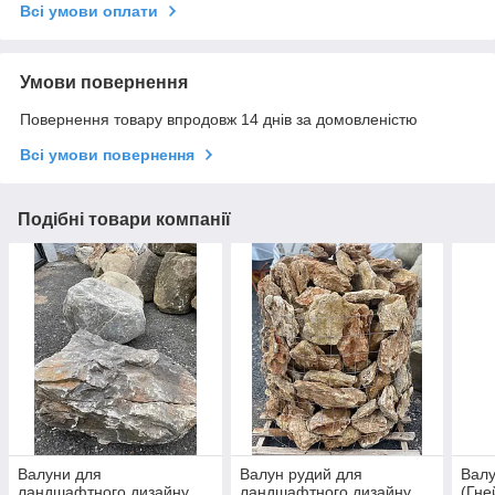
Всі умови оплати
Умови повернення
Повернення товару впродовж 14 днів за домовленістю
Всі умови повернення
Подібні товари компанії
Валуни для
Валун рудий для
Валу
ландшафтного дизайну
ландшафтного дизайну
(Гне