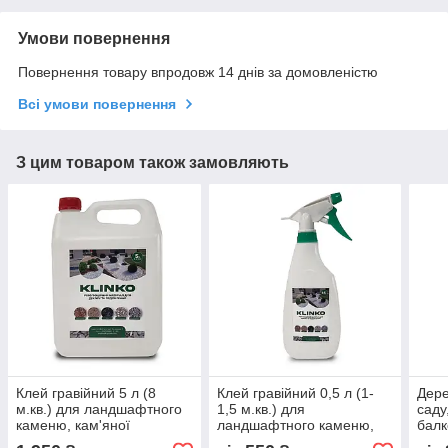
Умови повернення
Повернення товару впродовж 14 днів за домовленістю
Всі умови повернення
З цим товаром також замовляють
Клей гравійний 5 л (8
Клей гравійний 0,5 л (1-
Дере
м.кв.) для ландшафтного
1,5 м.кв.) для
саду
каменю, кам'яної
ландшафтного каменю,
балк
відсипки, кам'яної крихти,
кам'яної відсипки,
збер