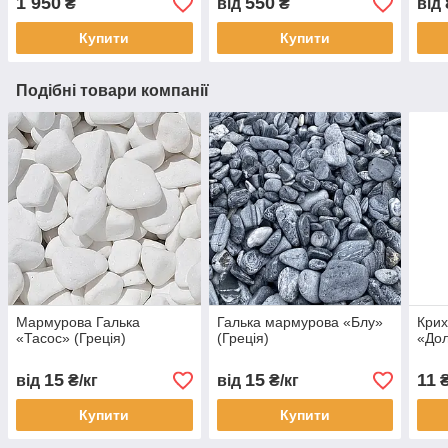
1 950
550
₴
від
₴
від
соснової кори
кам'яної крихти, соснової
кори
Купити
Купити
Подібні товари компанії
Мармурова Галька
Галька мармурова «Блу»
Крих
«Тасос» (Греція)
(Греція)
«Дол
15
15
11
від
₴/кг
від
₴/кг
₴
Купити
Купити