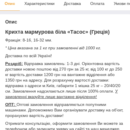
Опис
Характеристики
Доставка
Оплата
Умови п
Опис
Крихта мармурова біла «Тасос» (Греція)
Фракція: 8-16, 16-32 мм.
* Ціна вказана за 1 кг при замовленні від 1000 кг.
Доставка по всій Україні!
Роздріб:
Відправка замовлень: 1-3 дні. Орієнтовна вартість
доставки новою поштою від 270 грн за 25 кг, від 100 кг до 250
кг вартість доставки 1200 грн на вантажне відділення або
1350 грн на адресу. Для розрахунку вартості доставки:
відправка з адреси м.Київ, габарити 1 мішка 25 кг – 20/40/20
см. Замовлення надсилаються лише після 100% оплати.
У
замовленні вказуйте лише вантажне відділення!
ОПТ:
Оптові замовлення відправляються попутними
машинами. Допоможемо Вам організувати доставку на об'єкт,
прорахуємо вартість доставки!
Отримати консультацію, оформити замовлення Ви можете за
телефоном або залишити заявку на сайті та наш менеджер