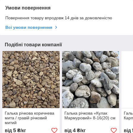
Умови повернення
Повернення товару впродовж 14 днів за домовленістю
Всі умови повернення
Подібні товари компанії
Галька річкова коричнева
Галька річкова «Кулак
Галь
мита / гравій річковий
Мармуровий» 8-16(20) см
Кар
митий
5
4
від
₴/кг
від
₴/кг
від