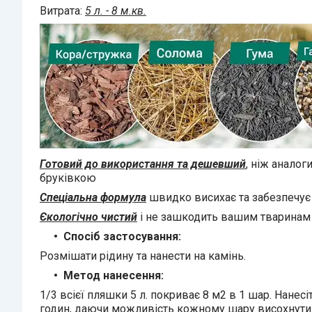
Витрата:
5 л. - 8 м.кв.
Готовий до використання та дешевший
, ніж анало
бруківкою
Спеціальна формула
швидко висихає та забезпечує 
Єкологічно чистий
і не зашкодить вашим тваринам 
Спосіб застосування:
Розмішати рідину та нанести на камінь.
Метод нанесення:
1/3 всієї пляшки 5 л. покриває 8 м2 в 1 шар. Нан
годин, даючи можливість кожному шару висохнути