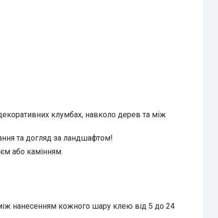
 декоративних клумбах, навколо дерев та між
тання та догляд за ландшафтом!
єм або камінням.
 між нанесенням кожного шару клею від 5 до 24